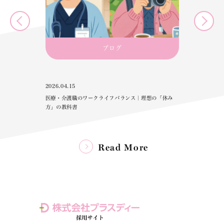
ブログ
2026.03
2026
2026.04.02
の手順と
4月の配属・体制に違和感？「自分らしく働ける場所」
を再定義する転職術
「休み
Read More