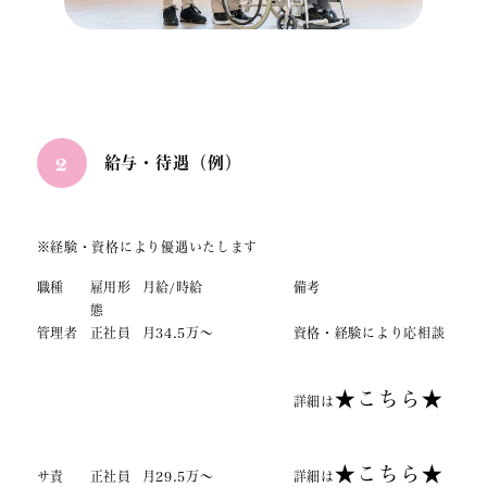
2
給与・待遇（例）
※経験・資格により優遇いたします
職種
雇用形
月給/時給
備考
態
管理者
正社員
月34.5万～
資格・経験により応相談
★こちら★
詳細は
★こちら★
サ責
正社員
月29.5万～
詳細は