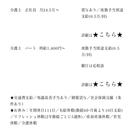
介護士
正社員
月24.5万～
賞与あり／夜勤手当別途
支給(0.5万/回)
★こちら★
詳細は
介護士
パート
時給1,400円～
夜勤手当別途支給(0.5
万/回)
曜日は応相談
★こちら★
詳細は
★交通費支給／処遇改善手当あり／制服貸与／社会保険完備（条
件あり）
★お休み：年間休日111日／有給休暇(勤続6か月後より10日支給)
／リフレッシュ休暇(2年勤続ごとに5連休)／産前産後休暇／育児
休暇／介護休暇