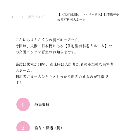
【大阪市浪速区│ヘルパー求人】日本橋の小
TOP
採用ブログ
規模有料老人ホーム
こんにちは！さくらの樹グループです。
今回は、大阪・日本橋にある【住宅型有料老人ホーム】で
の介護スタッフ募集のお知らせです。
施設は居室が19室、満床時は入居者21名の小規模な有料老
人ホーム。
利用者さま一人ひとりとしっかり向き合えるのが特徴で
す！
1
募集職種
2
給与・待遇（例）