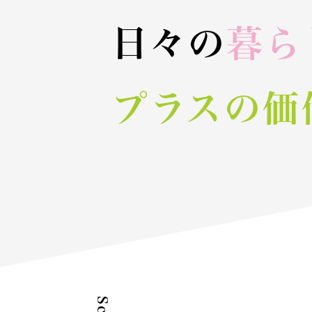
日々の
暮ら
プラスの価