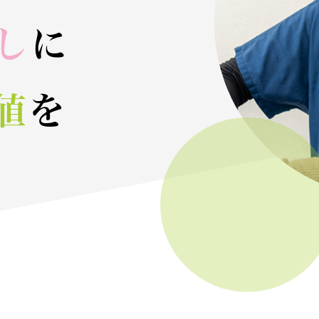
し
に
値
を